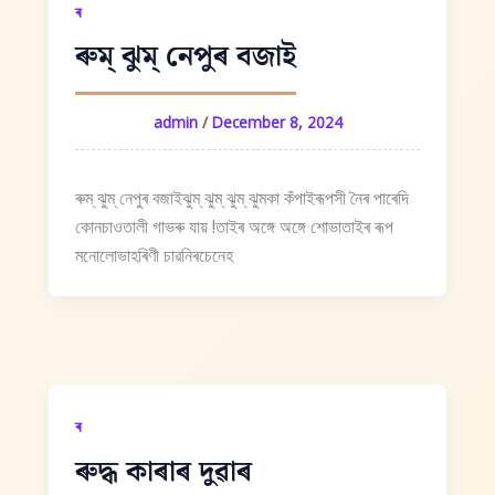
ৰ
ৰুম্‌ ঝুম্‌ নেপুৰ বজাই
admin
/
December 8, 2024
ৰুম্‌ ঝুম্‌ নেপুৰ বজাইঝুম্‌ ঝুম্‌ ঝুম্‌ ঝুমকা কঁপাইৰূপসী নৈৰ পাৰেদি
কোনচাওতালী গাভৰু যায় !তাইৰ অঙ্গে অঙ্গে শোভাতাইৰ ৰূপ
মনোলোভাহৰিণী চাৱনিৰচেনেহ
ৰ
ৰুদ্ধ কাৰাৰ দুৱাৰ