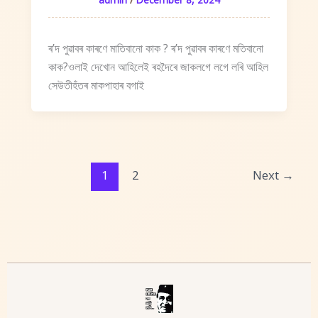
ৰ’দ পুৱাবৰ কাৰণে মাতিবানো কাক ? ৰ’দ পুৱাবৰ কাৰণে মতিবানো
কাক?ওলাই দেখোন আহিলেই ৰহদৈৰে জাকলগে লগে লৰি আহিল
সেউতীহঁতৰ মাকপাহাৰ বগাই
1
2
Next
→