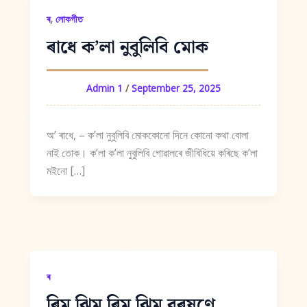
,
ৰ
লোকগীত
ৰাধে ক’লা নুবুলিবি মোক
Admin 1
/
September 25, 2025
অ’ ৰাধে, – ক’লা নুবুলিবি মোককোনো দিনে কোনো কথা বোলা
নাই তোক। ক’লা ক’লা নুবুলিবি গোৱালৰে জীবিধিয়ে কৰিছে ক’লা
মইনো […]
ৰ
ৰিম্ ঝিম্ ৰিম্ ঝিম্ বৰষুণে