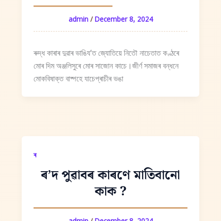
admin
/
December 8, 2024
ৰুদ্ধ কাৰাৰ দুৱাৰ ভাঙিযʼত জ্যোতিয়ে নিতৌ নাচেতাত কণ্ঠৰে
মোৰ দিম অঞ্জলিসুৰে মোৰ সাজোন কাচে।জীৰ্ণ সমাজৰ বন্ধনে
মোকবিষাক্ত বাষ্পহে যাচেপ্ৰাচীৰ ভঙা
ৰ
ৰ’দ পুৱাবৰ কাৰণে মাতিবানো
কাক ?
admin
/
December 8, 2024