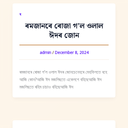
ৰ
ৰমজানৰে ৰোজা গʼল ওলাল
ঈদৰ জোন
admin
/
December 8, 2024
ৰমজানৰে ৰোজা গʼল ওলাল ঈদৰ জোনচেনেহৰে মেহফিলতে বহে
আজি কোন?আজি ঈদ মজলিছতে একেলগে বহিছেআজি ঈদ
মজলিছতে ৰহিম চাচাও বহিছেআজি ঈদ