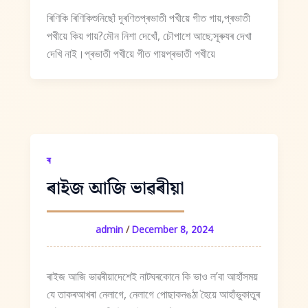
ৰিণিকি ৰিণিকিশুনিছোঁ দূৰণিতপ্ৰভাতী পখীয়ে গীত গায়,প্ৰভাতী
পখীয়ে কিয় গায়?মৌন নিশা দেখোঁ, চৌপাশে আছে;সূৰুযৰ দেখা
দেখি নাই।প্ৰভাতী পখীয়ে গীত গায়প্ৰভাতী পখীয়ে
ৰ
ৰাইজ আজি ভাৱৰীয়া
admin
/
December 8, 2024
ৰাইজ আজি ভাৱৰীয়াদেশেই নাটঘৰকোনে কি ভাও ল’বা আহাঁসময়
যে তাকৰআখৰা নেলাগে, নেলাগে পোছাকনঙঠা হৈয়ে আহাঁভুকাতুৰ