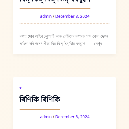
admin
/
December 8, 2024
কথাঃ মোৰ আইৰ চকুপানী আৰু দেউতাৰ কপালৰ ঘাম কোন দেশৰ
মাটিত সৰি পৰে? গীত: ৰিম্ ঝিম্ ৰিম্ ঝিম্ বৰষুণে নেপুৰ
ৰ
ৰিণিকি ৰিণিকি
admin
/
December 8, 2024