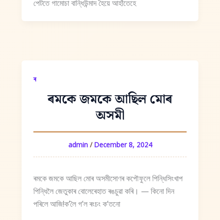
পেটতে গামোচা বান্ধিউন্মাদ হৈয়ে আহাঁতেহে
ৰ
ৰমকে জমকে আছিল মোৰ
অসমী
admin
/
December 8, 2024
ৰমকে জমকে আছিল মোৰ অসমীসোণৰ কপৌফুলে পিন্ধিসিংখাপ
পিন্ধিলৈ জেতুকাৰ বোলেৰেহাত ৰঙচুৱা কৰি। — কিনো দিন
পৰিলে আজি!কʼলৈ গʼল ৰংচং কʼতনো