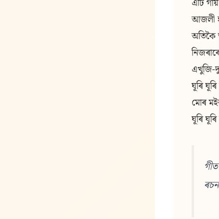
এটি গায়
আজলী হ
অতিকৈ 
নিজৰাৰে
এখুজি-দ
ঘূৰি ঘূৰ
মোৰ ম‍ই
ঘূৰি ঘূৰ
গীত
ৰচন