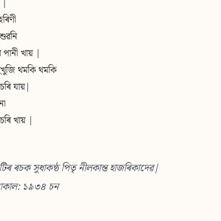
 |
ৰিণী
শুৱনি
 পানী খায় |
ুখুজি থমকি থমকি
ি চৰি যায়|
না
ি চৰি খায় |
টিৰ ৰচক সুধাকন্ঠ পিতৃ নীলকান্ত হাজৰিকাদেৱ|
াকাল: ১৯৩৪ চন