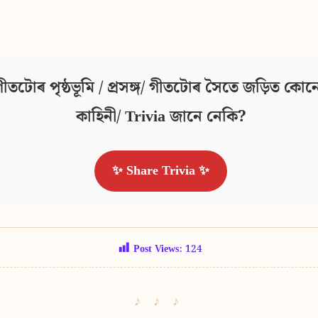
ীতটোৰ পৃষ্ঠভূমি / প্ৰসঙ্গ/ গীতটোৰ সৈতে জড়িত কোনো
কাহিনী/ Trivia জানে নেকি?
✨ Share Trivia ✨
Post Views:
124