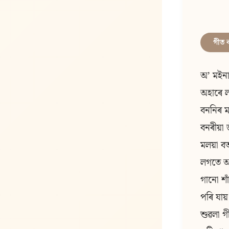
গীত 
অ’ ম‍ইন
অহাৰে 
বননিৰ 
বনৰীয়া 
মলয়া ব
লগতে আ
গানো শা
পৰি যায়
শুৱলা গ