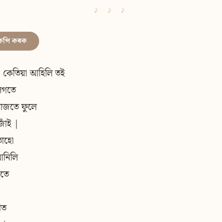
কপি কৰক
া কেতিয়া আহিলি ত‍ই
লগতে
মাজতে ফুলে
জাঁই |
তাহো
নিলি
ঁতে
ীত