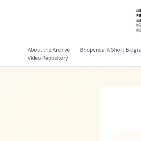
Skip
to
content
About the Archive
Bhupenda: A Short Biogr
Video Repository