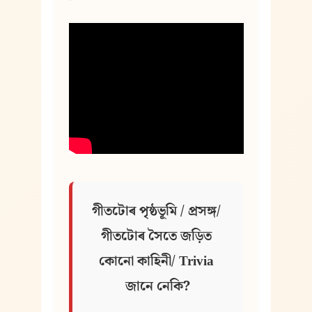
গীতটোৰ পৃষ্ঠভূমি / প্ৰসঙ্গ/ 
গীতটোৰ সৈতে জড়িত 
কোনো কাহিনী/ Trivia 
জানে নেকি?