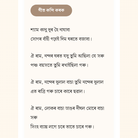
গীত কপি কৰক
শ্যাম কানু দূৰ হৈ নাযাবা
সোণৰ বাঁহী গঢ়াই দিম ঘৰতে বজাবা।
ঐ ৰাম, নন্দৰ ঘৰত যদু তুমি আছিলা যে সৰু
পঞ্চ বয়সতে তুমি ৰখাইছিলা গৰু।
ঐ ৰাম, নন্দেৰ দুলাল বাচা তুমি নন্দেৰ দুলাল
এত ৰাত্ৰি গৰু চাৰে কাৰে ছৱাল।
ঐ ৰাম, লোকৰ বাচা ডাঙৰ দীঘল মোৰে বাচা 
সৰু
সিংহ ব্যাঘ্র লগে চৰে তাতে চাৰে গৰু।