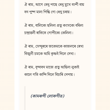
ঐ ৰাম, আগে ধেনু পাছে ধেনু মুখে বংশী বায়
বন পুষ্প মালা পিন্ধি গো ধেনু চৰায়।
ঐ ৰাম, বালিকো ছলিলা প্রভু কংসকো বধিলা
চন্দ্ৰাৱলী ৰাতিতে গোপীকো কেলিলা।
ঐ ৰাম, সেন্দুৰৰে জকেমকে কাজলৰে ৰেখা
বিজুলী চমকে আহি কৃষ্ণই দিলে দেখা।
ঐ ৰাম, বৃন্দাবন মাজে প্রভু আছিলা লুকাই
কালে গতি কান্দি দিলে বিচাৰি নেপায়।
(কামৰূপী লোকগীত)