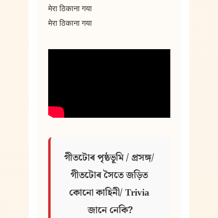
मेरा ठिकाना गया
मेरा ठिकाना गया
গীতটোৰ পৃষ্ঠভূমি / প্ৰসঙ্গ/ 
গীতটোৰ সৈতে জড়িত 
কোনো কাহিনী/ Trivia 
জানে নেকি?