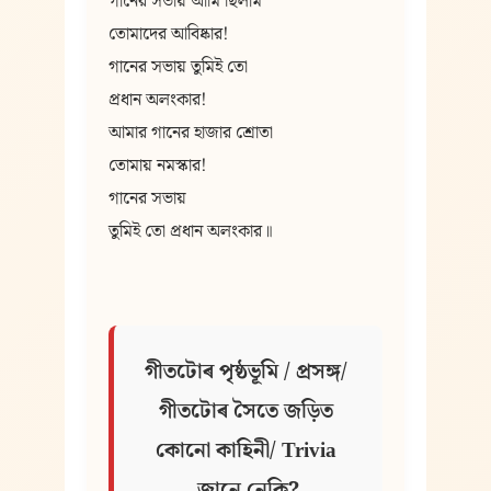
গানের সভায় আমি ছিলাম
তোমাদের আবিষ্কার!
গানের সভায় তুমিই তো
প্রধান অলংকার!
আমার গানের হাজার শ্রোতা
তোমায় নমস্কার!
গানের সভায়
তুমিই তো প্রধান অলংকার॥
গীতটোৰ পৃষ্ঠভূমি / প্ৰসঙ্গ/ 
গীতটোৰ সৈতে জড়িত 
কোনো কাহিনী/ Trivia 
জানে নেকি?