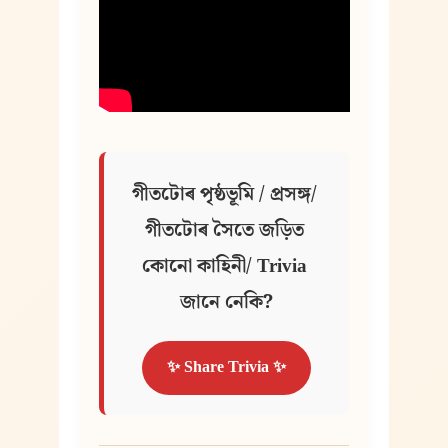
গীতটোৰ পৃষ্ঠভূমি / প্ৰসঙ্গ/ 
গীতটোৰ সৈতে জড়িত 
কোনো কাহিনী/ Trivia 
জানে নেকি?
✨ Share Trivia ✨