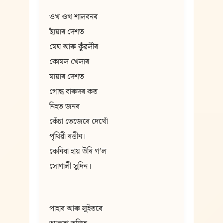
ওখ ওখ শালবনৰ
ছাঁয়াৰ দেশত
মেঘ আৰু কুঁৱলীৰ
কোমল খেলাৰ
মায়াৰ দেশত
গোন্ধ বাৰুদৰ কত
নিহত জনৰ
কেঁচা তেজেৰে দেখোঁ
পৃথিৱী ৰঙীন।
কেনিবা হায় উৰি গʼল
সোণালী সুদিন।
পাহাৰ আৰু লুইতৰে