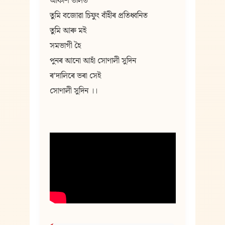
আকাশ তলিত
তুমি বজোৱা চিফুং বাঁহীৰ প্ৰতিধ্বনিত
তুমি আৰু মই
সমভাগী হৈ
পুনৰ আনো আহাঁ সোণালী সুদিন
ৰʼদালিৰে ভৰা সেই
সোণালী সুদিন ।।