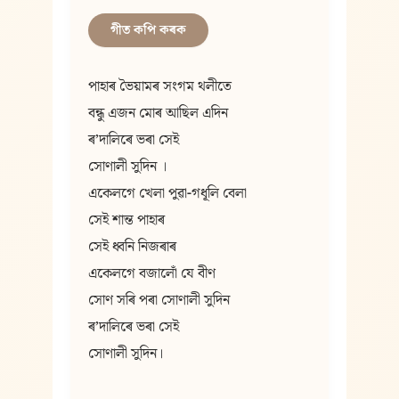
গীত কপি কৰক
পাহাৰ ভৈয়ামৰ সংগম থলীতে
বন্ধু এজন মোৰ আছিল এদিন
ৰʼদালিৰে ভৰা সেই
সোণালী সুদিন ।
একেলগে খেলা পুৱা-গধূলি বেলা
সেই শান্ত পাহাৰ
সেই ধ্বনি নিজৰাৰ
একেলগে বজালোঁ যে বীণ
সোণ সৰি পৰা সোণালী সুদিন
ৰʼদালিৰে ভৰা সেই
সোণালী সুদিন।