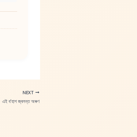
NEXT
এই বʼহাগ জ্বলন্ত অৰুণ