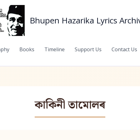
Bhupen Hazarika Lyrics Archi
aphy
Books
Timeline
Support Us
Contact Us
কাকিনী তামোলৰ