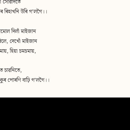
া সোৱাদতে
লৰ ৰিহাখনি উৰি গʼলগৈ।।
মোল দিলাঁ মাইজান
িলে, দেখোঁ মাইজান
মায়, হিয়া চমচমায়,
ত চাৱনিতে,
কুৰ পোৰণি বাঢ়ি গʼলগৈ।।