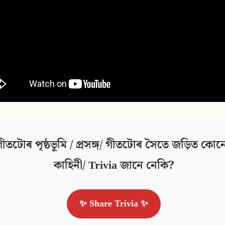
ীতটোৰ পৃষ্ঠভূমি / প্ৰসঙ্গ/ গীতটোৰ সৈতে জড়িত কোনো
কাহিনী/ Trivia জানে নেকি?
✨ Share Trivia ✨