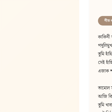
গীত 
কাকিনী 
পদুলিমু
তুমি হাঁহ
সেই হাঁ
এজাক শৰ
তামোল 
আজি কিন
তুমি খা