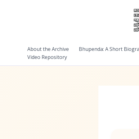
Skip
to
content
About the Archive
Bhupenda: A Short Biogr
Video Repository