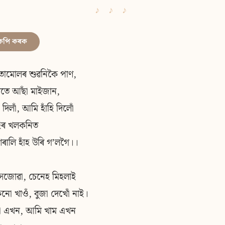
কপি কৰক
তামোলৰ শুৱনিকৈ পাণ,
খতে আছাঁ মাইজান,
ি দিলাঁ, আমি হাঁহি দিলোঁ
হিৰ খলকনিত
ালি হাঁহ উৰি গʼলগৈ।।
সজোৱা, চেনেহ মিহলাই
ো খাওঁ, বুজা দেখোঁ নাই।
বা এখন, আমি খাম এখন