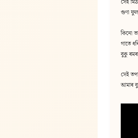
সেই মিঠ
গুণা ফু
কিনো তা
গাতে ধৰ
বুকু ৰমৰ
সেই তপ
আমাৰ বু