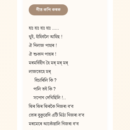
গীত কপি কৰক
হাঃ হাঃ হাঃ হাঃ …..
থুই, হাঁহিবলৈ আহিছ !
ঐ নিলাজ পাহাৰ !
ঐ শুকান পাহাৰ !
লাজতেহে মৰ্
     বিচাৰিলি কি ?
    পালি তই কি ?
    সপোন দেখিছিলি !..
ঝিৰ ঝিৰ ঝিৰকৈ নিজৰা ব’ব
তোৰ বুকুৱেদি এটি মিঠা নিজৰা ব’ব
মৰমেৰে আকোঁৱালি নিজৰা ব’ব