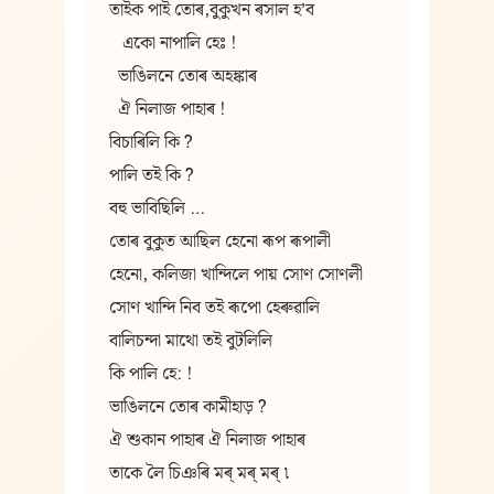
তাইক পাই তোৰ,বুকুখন ৰসাল হ’ব
   একো নাপালি হেঃ !
  ভাঙিলনে তোৰ অহঙ্কাৰ
  ঐ নিলাজ পাহাৰ !
বিচাৰিলি কি ?
পালি তই কি ?
বহু ভাবিছিলি …
তোৰ বুকুত আছিল হেনো ৰূপ ৰূপালী
হেনো, কলিজা খান্দিলে পায় সোণ সোণলী
সোণ খান্দি নিব তই ৰূপো হেৰুৱালি
বালিচন্দা মাথো তই বুটলিলি
কি পালি হে: !
ভাঙিলনে তোৰ কামীহাড় ?
ঐ শুকান পাহাৰ ঐ নিলাজ পাহাৰ
তাকে লৈ চিঞৰি মৰ্ মৰ্ মৰ্ ৷