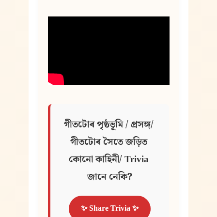
গীতটোৰ পৃষ্ঠভূমি / প্ৰসঙ্গ/ 
গীতটোৰ সৈতে জড়িত 
কোনো কাহিনী/ Trivia 
জানে নেকি?
✨ Share Trivia ✨