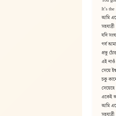
You gon
It’s th
আমি একে
সহযাত্ৰী
যদি সংঘ
গৰ্ব আমা
প্ৰভু চো
এই নাওঁ
সেয়ে ইশ
চকু কাৰ
সেয়েহ
একেই আ
আমি একে
সহযাত্ৰী