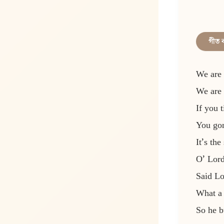
গীত 
We are 
We are 
If you 
You gon
It’s th
O’ Lord
Said Lo
What a 
So he b