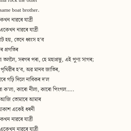
na rock the other
e same boat brother.
খন নাৱৰে যাত্ৰী
 একেখন নাৱৰে যাত্ৰী
াট হয়, তেনে ধ্বংস হ’ব
ৰ প্ৰগতিৰ
ঁৱা তললৈ, সৰগৰ পৰা, হে মহাপ্ৰভু, এই পুণ্য সাগৰ;
 পৃথিৱীৰ হ’ব, অৱ মানব জাতিৰ,
্বৰে গঢ়ি দিলে নাবিকৰ দ’ল
ো ক’লা, কাৰো নীলা, কাৰো পিংগল…..
ে আজি তোমাৰে আমাৰ
কাশ একেই ধৰনী
খন নাৱৰে যাত্ৰী
 একেখন নাৱৰে যাত্ৰী