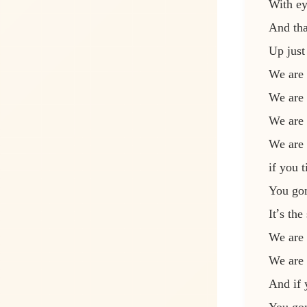
With ey
And tha
Up just
We are 
We are 
We are 
We are 
if you 
You gon
It’s th
We are 
We are 
And if 