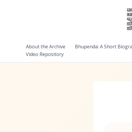
Skip
to
content
About the Archive
Bhupenda: A Short Biogr
Video Repository