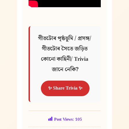
গীতটোৰ পৃষ্ঠভূমি / প্ৰসঙ্গ/ 
গীতটোৰ সৈতে জড়িত 
কোনো কাহিনী/ Trivia 
জানে নেকি?
✨ Share Trivia ✨
Post Views:
105