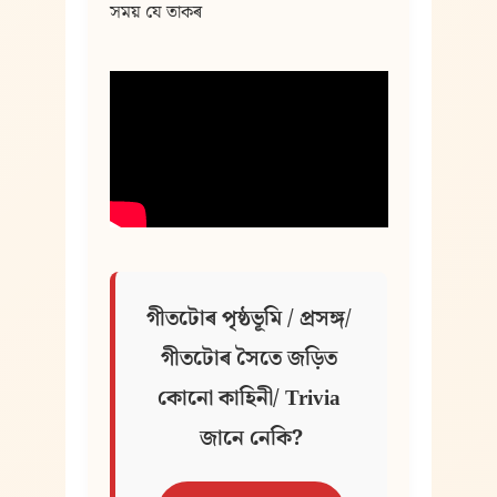
সময় যে তাকৰ
গীতটোৰ পৃষ্ঠভূমি / প্ৰসঙ্গ/ 
গীতটোৰ সৈতে জড়িত 
কোনো কাহিনী/ Trivia 
জানে নেকি?