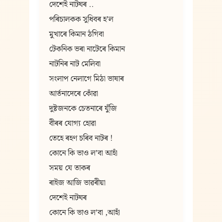
দেশেই নাটঘৰ ..
পৰিচালকক সুধিবৰ হ’ল
মুখাৰে কিমান ঠগিবা
টেকনিক ভৰা নাটেৰে কিমান
নাটনিৰ নাট মেলিবা
সংলাপ নেলাগে মিঠা ভাষাৰ
আৰ্তনাদেৰে কোঁৱা
দুষ্টজনকে চেতনাৰে যুঁজি
বীৰৰ যোগ্য হোৱা
তেহে ৰহণ চৰিব নাটৰ !
কোনে কি ভাও ল’বা আহাঁ
সময় যে তাকৰ
ৰাইজ আজি ভাৱৰীয়া
দেশেই নাটঘৰ
কোনে কি ভাও ল’বা ,আহাঁ