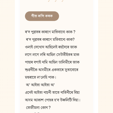
গীত কপি কৰক
ৰ’দ পুৱাবৰ কাৰণে মাতিবানো কাক ?
 ৰ’দ পুৱাবৰ কাৰণে মতিবানো কাক?
ওলাই দেখোন আহিলেই ৰহদৈৰে জাক
লগে লগে লৰি আহিল সেউতীহঁতৰ মাক
পাহাৰ বগাই নামি আহিল ডালিমীৰে জাক
শুৱনীকৈ অসমীৰে একতাৰে সূতাবোৰে
মহুৰাতে ল’লেহি পাক।
 অ’ আইতা আইতা অ’
এনেই আইতা নাচনী তাতে নাতিনীৰে বিয়া
অসম আকাশ পোহৰ হ’ব উৰুলিটি দিয়া।
 তেজীমলা কোন ?