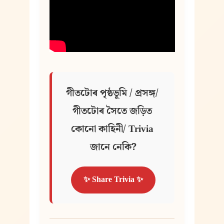
গীতটোৰ পৃষ্ঠভূমি / প্ৰসঙ্গ/ 
গীতটোৰ সৈতে জড়িত 
কোনো কাহিনী/ Trivia 
জানে নেকি?
✨ Share Trivia ✨