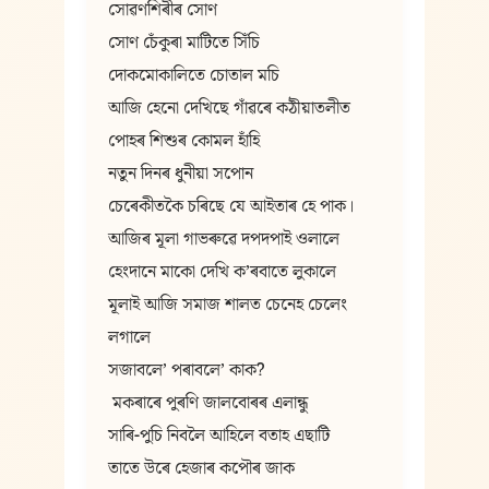
সোৱণশিৰীৰ সোণ
সোণ চেঁকুৰা মাটিতে সিঁচি
দোকমোকালিতে চোতাল মচি
আজি হেনো দেখিছে গাঁৱৰে কঠীয়াতলীত
পোহৰ শিশুৰ কোমল হাঁহি
নতুন দিনৰ ধুনীয়া সপোন
চেৰেকীতকৈ চৰিছে যে আইতাৰ হে পাক।
আজিৰ মূলা গাভৰুৱে দপদপাই ওলালে
হেংদানে মাকো দেখি ক’ৰবাতে লুকালে
মূলাই আজি সমাজ শালত চেনেহ চেলেং 
লগালে
সজাবলে’ পৰাবলে’ কাক?
 মকৰাৰে পুৰণি জালবোৰৰ এলান্ধু
সাৰি-পুচি নিবলৈ আহিলে বতাহ এছাটি
তাতে উৰে হেজাৰ কপৌৰ জাক