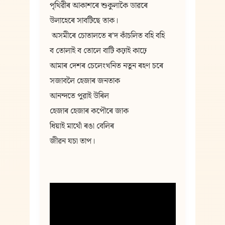
পৃথিৱীৰ আকাশৰে শুকুলাকৈ ডাৱৰে
উলাহেৰে সাবটিছে তাক।
 অসমীৰে চোতালতে ৰ’দ কাঁচলিত বহি বহি
ব তোলাই ব তোলে বাটি কঢ়াই কাঢ়ে
আমাৰ দেশৰ চেলেংখনিত নতুন ৰহণ চৰে
সজাবলৈ হেজাৰ জনতাক
আনন্দতে পুৱাই উৰিল
হেজাৰ হেজাৰ কপৌৰে জাক
ধিয়াই মাথোঁ ৰঙা বেলিৰ
জীৱন যচা তাপ।