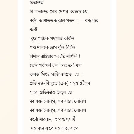
চক্রান্তত
যি চক্রান্তত মোৰ দেশৰ  ধ্বজাৰ হয়
বৰ্বৰ  আঘাতত অকাল পতন । — ৰণক্লান্ত 
নহওঁ
 বুদ্ধ গান্ধীক পদাঘাত কৰিলি
পঞ্চশীলকে ত্রাস বুলি হাঁহিলি
বিশাল এচিয়াৰ সংহতি নাশিলি !
তোৰ গৰ্ব খৰ্ব হ’ব –দম্ভ তৰ্ক যাব
ভাৰত  সিংহ আজি জাগ্ৰত  হয় ।
প্রতি ৰক্ত বিন্দুতে (এক) সহস্র শ্বহীদৰ
সাহস প্রতিজ্ঞাও উজ্বল হয়
নৰ ৰক্ত লোলুপ, পৰ ৰাজ্য লোলুপ
নৰ ৰক্ত লোলুপ, পৰ ৰাজ্য লোলুপ
কৰোঁ সাৱধান,  হ পশ্চাৎগামী
 মহা ৰুদ্র ৰূপে মহা সত্য ৰূপে