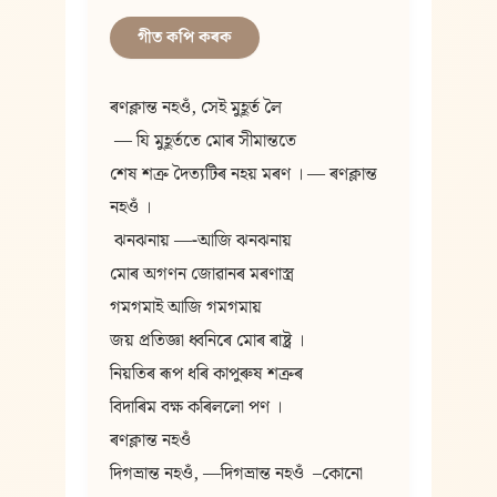
গীত কপি কৰক
ৰণক্লান্ত নহওঁ, সেই মুহূৰ্ত লৈ
 — যি মুহূৰ্ততে মোৰ সীমান্ততে
শেষ শত্রু দৈত্যটিৰ নহয় মৰণ । — ৰণক্লান্ত 
নহওঁ ।
 ঝনঝনায় —-আজি ঝনঝনায়
মোৰ অগণন জোৱানৰ মৰণাস্ত্র
গমগমাই আজি গমগমায়
জয় প্রতিজ্ঞা ধ্বনিৰে মোৰ ৰাষ্ট্র ।
নিয়তিৰ ৰূপ ধৰি কাপুৰুষ শত্রুৰ
বিদাৰিম বক্ষ কৰিললো পণ ।
ৰণক্লান্ত নহওঁ
দিগভ্রান্ত নহওঁ, —দিগভ্রান্ত নহওঁ  –কোনো 