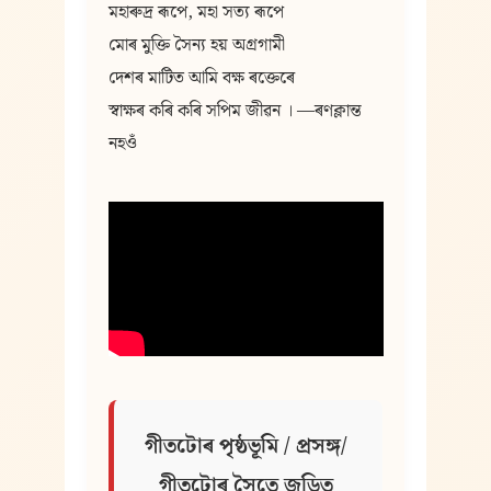
মহাৰুদ্র ৰূপে, মহা সত্য ৰূপে
মোৰ মুক্তি সৈন্য হয় অগ্রগামী
দেশৰ মাটিত আমি বক্ষ ৰক্তেৰে
স্বাক্ষৰ কৰি কৰি সপিম জীৱন । —ৰণক্লান্ত 
নহওঁ
গীতটোৰ পৃষ্ঠভূমি / প্ৰসঙ্গ/ 
গীতটোৰ সৈতে জড়িত 