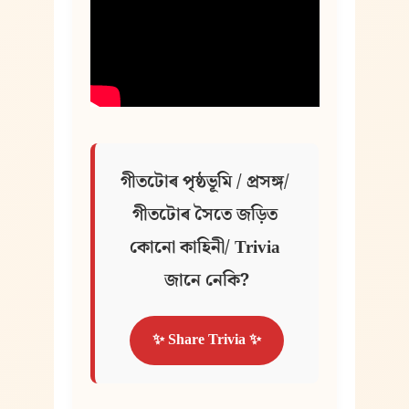
গীতটোৰ পৃষ্ঠভূমি / প্ৰসঙ্গ/ 
গীতটোৰ সৈতে জড়িত 
কোনো কাহিনী/ Trivia 
জানে নেকি?
✨ Share Trivia ✨