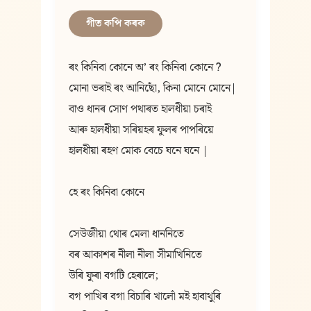
গীত কপি কৰক
ৰং কিনিবা কোনে অ’ ৰং কিনিবা কোনে ?
মোনা ভৰাই ৰং আনিছোঁ, কিনা মোনে মোনে|
বাও ধানৰ সোণ পথাৰত হালধীয়া চৰাই
আৰু হালধীয়া সৰিয়হৰ ফুলৰ পাপৰিয়ে
হালধীয়া ৰহণ মোক বেচে ঘনে ঘনে |
হে ৰং কিনিবা কোনে
সেউজীয়া থোৰ মেলা ধাননিতে
বৰ আকাশৰ নীলা নীলা সীমাখিনিতে
উৰি ফুৰা বগটি হেৰালে;
বগ পাখিৰ বগা বিচাৰি খালোঁ মই হাবাথুৰি