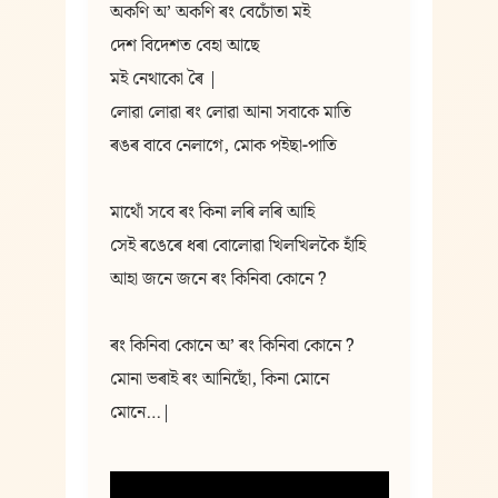
অকণি অ’ অকণি ৰং বেচোঁতা মই
দেশ বিদেশত বেহা আছে
মই নেথাকো ৰৈ |
লোৱা লোৱা ৰং লোৱা আনা সবাকে মাতি
ৰঙৰ বাবে নেলাগে, মোক পইছা-পাতি
মাথোঁ সবে ৰং কিনা লৰি লৰি আহি
সেই ৰঙেৰে ধৰা বোলোৱা খিলখিলকৈ হাঁহি
আহা জনে জনে ৰং কিনিবা কোনে ?
ৰং কিনিবা কোনে অ’ ৰং কিনিবা কোনে ?
মোনা ভৰাই ৰং আনিছোঁ, কিনা মোনে 
মোনে…|