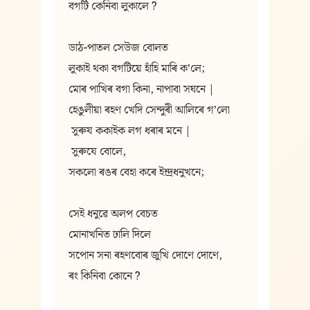
বগটি কেনিবা লুকালে ?
ডাঠ-পাতল সেউজ বোলত
লুকাই থকা বগটিয়ে হাঁহি মাৰি ক’লে;
মোৰ পাখিৰ বগা কিনা, নাপাবা সঘনে |
হেঙুলীয়া ৰহণ খেদি সেন্দুৰী আলিৰে গ’লো
 সুৰুয ককাইক লগ ধৰাৰ মনে |
 সুৰুযে বোলে,
সকলো ৰঙৰ বেহা কৰে ইন্দ্ৰধনুখনে;
সেই ধনুৱে অলপ বেচত
মোনাখনিত ঢালি দিলে
সপোন সনা ৰহণবোৰ জুখি দোণে দোণে,
ৰং কিনিবা কোনে ?