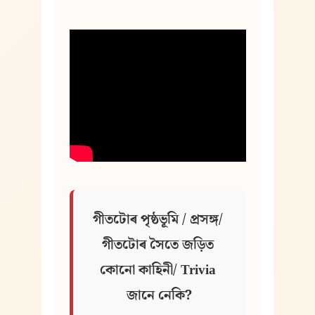
গীতটোৰ পৃষ্ঠভূমি / প্ৰসঙ্গ/ 
গীতটোৰ সৈতে জড়িত 
কোনো কাহিনী/ Trivia 
জানে নেকি?