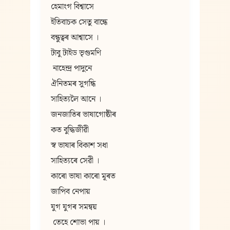
হেমাংগ বিশ্বাসে
ইতিবাচক সেতু বান্ধে
বন্ধুত্বৰ আশ্বাসে ।
টাবু টাইড ভৃগুমণি
 নাহেন্দ্র পাদুনে
ঐনিতমৰ সুগন্ধি
সাহিত্যলৈ আনে ।
জনজাতিৰ ভাষাগোষ্ঠীৰ
কত বুদ্ধিজীৱী
স্ব ভাষাৰ বিকাশ সধা
সাহিত্যৰে সেৱী ।
কাৰো ভাষা কাৰো মূৰত
জাপিব নেপায়
যুগ যুগৰ সমন্বয়
 তেহে শোভা পায় ।