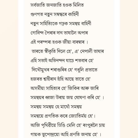
সর্বজাতি জনজাতি হওক মিলিত
গুণগত নতুন সম্বন্ধৰে কাহিনী
নতুন সাহিত্যিকে গঢ়ক সমন্বয় বাহিনী
গোবিন্দ পৈৰাৰ দান ভাষালৈ অপাৰ
এই পৰম্পৰা হওক জীয়া বাৰম্বাৰ ।
 ভাৰতে স্বীকৃতি দিলে হে’, এ’ নেপালী ভাষাৰ
এহি সভাই অভিনন্দন যাচে শতবাৰ হে’
 দিখৌমুখৰ শৰাগুৰিৰ হে’ গধূলি প্রভাতে
হজৰত শ্বাহীৰান হাঁহি আছে তাতে হে’
অসমীয়া সাহিত্যৰ হে’ জিকিৰ আৰু জাৰি
সমন্বয়ৰ ধ্বজা উৰায় জয় ঘোষণা কৰি হে’ ।
সমন্বয় সমন্বয় হে মাথোঁ সমন্বয়
সমন্বয়ে প্রগতিক কৰে জ্যোতির্ময় হে’।
আজি পৃথিৱীয়ে ডিঙি মেলি হে’ ৰংপুৰলৈ চায়
গায়ক ভূপেন্দ্রয়ো আহি প্রণতি জনায় হে’ ।