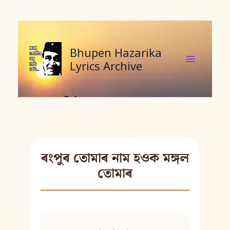
Skip
to
content
Bhupen Hazarika
Lyrics Archive
ৰংপুৰ তোমাৰ নাম হওক মঙ্গল
তোমাৰ