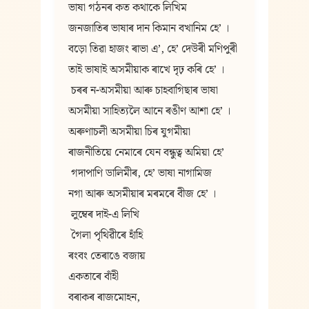
ভাষা গঠনৰ কত কথাকে লিখিম
জনজাতিৰ ভাষাৰ দান কিমান বখানিম হে’ ।
বড়ো তিৱা হাজং ৰাভা এ’, হে’ দেউৰী মণিপুৰী
তাই ভাষাই অসমীয়াক ৰাখে দৃঢ় কৰি হে’ ।
 চৰৰ ন-অসমীয়া আৰু চাহবাগিছাৰ ভাষা
অসমীয়া সাহিত্যলৈ আনে ৰঙীণ আশা হে’ ।
অৰুণাচলী অসমীয়া চিৰ যুগমীয়া
ৰাজনীতিয়ে নেমাৰে যেন বন্ধুত্ব অমিয়া হে’
 গদাপাণি ডালিমীৰ, হে’ ভাষা নাগামিজ
নগা আৰু অসমীয়াৰ মৰমৰে বীজ হে’ ।
 লুম্বেৰ দাই-এ লিখি
 গৈলা পৃথিৱীৰে হাঁহি
ৰংবং তেৰাঙে বজায়
একতাৰে বাঁহী
বৰাকৰ ৰাজমোহন,