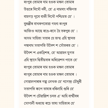
ৰংপুৰ তোমাৰ নাম হওক মঙ্গল তোমাৰ
উত্তৰে দিখৌ নদী, হে’ এ নামদাং দক্ষিণত
বাহগড় পূবে বাকী দিখৌ পশ্চিমত হে’ ।
বুৰঞ্জীৰ বাখৰপতোৱা গহনা ৰংপুৰ
আজিও আছে ৰঙে-ৰসে হৈ ভৰপুৰ হে’ ।
অসম সাহিত্য সভাৰ হে জন্ম এহি স্থানত
পদ্মনাথ সভাপতি উনৈশ শ সোঁতৰত হে’ ।
ঊনৈশ শ একত্রিশৰ, হে’ আৱাহন যুগত
এহি স্থানে দ্বিতীয়বাৰ অধিৱেশন পাতে হে’
ৰংপুৰ তোমাৰ নাম হওক মঙ্গল তোমাৰ
ৰংপুৰ তোমাৰ নাম হওক মঙ্গল তোমাৰ ।
গোৱালপাৰাৰ গল্প লেখক হে’ নগেন্দ্র চৌধুৰী
সভাপতি ৰূপে ভাষাৰ ধৰিলাহি গুৰি হে’
ঊনৈশ শ চৌৱাল্লিশ চনত এ’ আহি বাগ্মীবৰ
সোণালী অধ্যায় ৰচে ভাষা সাহিত্যৰ হে’