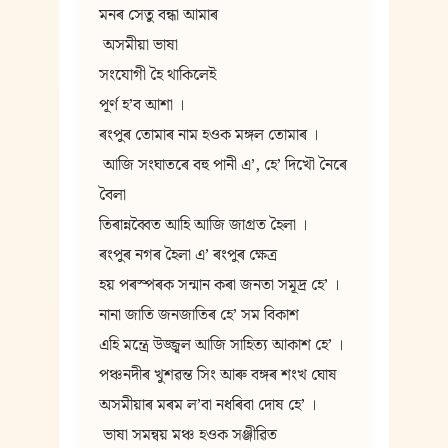
মনৰ সেতু বন্ধা আমাৰ
 অসমীয়া ভাষা
সংযোগী হৈ থাকিলেই
পূর্ণ হ’ব আশা ।
ৰংপুৰ তোমাৰ নাম হওক মঙ্গল তোমাৰ ।
 আজি সংঘাতৰে বহু পানী এ’, হে’ দিখৌ নৈৰে 
বৈলা
তিৰান্নব্বৈত আহি আজি জাগ্রত হৈলা ।
ৰংপুৰ নগৰ হৈলা এ’ ৰংপুৰ ক্ষেত্র
হয় পৰস্পৰক সন্মান কৰা জনতা সমূদ্র হে’ ।
নানা জাতি জনজাতিৰ হে’ সম বিকাশ
এহি মন্ত্রে উজ্জ্বল আজি সাহিত্য আকাশ হে’ ।
পঞ্চনদীৰ খুশৱন্ত সিং আৰু বঙ্গৰ শংখ ঘোষ
অসমীয়াৰ মৰম ল’বা নধৰিবা দোষ হে’ ।
 ভাষা সমন্বয় মঞ্চ হওক সঞ্জীৱিত