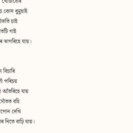
া খোজবোৰ
ে কোন ধুমুহাই
 উভতি চাই
ীতটি গাই
ৰ ভাগৰিহে যায়।
ন বিচাৰি
োঁ পৰিচয়
 আঁতৰিহে যায়
োঁতত বহি
সপোন দেখি
 নিতে বাঢ়ি যায়।