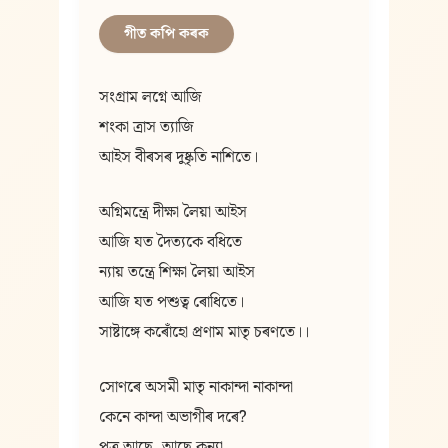
গীত কপি কৰক
সংগ্ৰাম লগ্নে আজি
শংকা ত্ৰাস ত্যাজি
আইস বীৰসৰ দুষ্কৃতি নাশিতে।
অগ্নিমন্ত্ৰে দীক্ষা লৈয়া আইস
আজি যত দৈত্যকে বধিতে
ন্যায় তন্ত্ৰে শিক্ষা লৈয়া আইস
আজি যত পশুত্ব ৰোধিতে।
সাষ্টাঙ্গে কৰোঁহো প্ৰণাম মাতৃ চৰণতে।।
সোণৰে অসমী মাতৃ নাকান্দা নাকান্দা
কেনে কান্দা অভাগীৰ দৰে?
পুত্ৰ আছে, আছে কন্যা