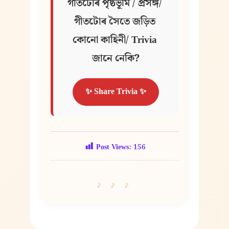
গীতটোৰ পৃষ্ঠভূমি / প্ৰসঙ্গ/ 
গীতটোৰ সৈতে জড়িত 
কোনো কাহিনী/ Trivia 
জানে নেকি?
✨ Share Trivia ✨
Post Views:
156