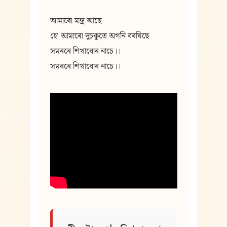
আমাৰো মন্ত্ৰ আছে
হে’ আমাৰো দুচকুতে অগনি বৰষিছে
সমৰৰে শিখাবোৰ নাচে।।
সমৰৰে শিখাবোৰ নাচে।।