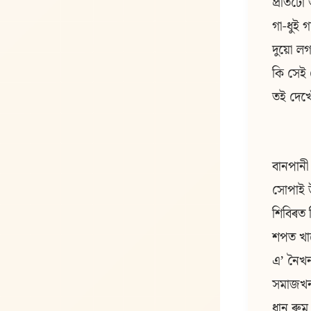
প্ৰতিটো
গা-ধুই 
দুয়ো ল
কি সেই 
তই দেখো
বানপান
সোপাই 
শিবিৰত 
শপত খায
এʼ নৈখন
সমাজখন
ধান ৰু