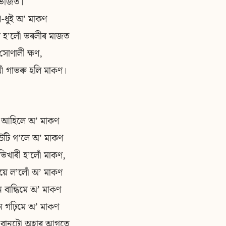
 ভাঁজত।
গা-ধুই অʼ মাকণ
গ হʼলোঁ ভৰলীৰ মাজত
সোণালী ক্ষণ,
ঁ গাভৰু হলি মাকণ।
ী আহিলে অʼ মাকণ
উটি গʼলে অʼ মাকণ
ভিখাৰী হʼলোঁ মাকণ,
়ে লʼলোঁ অʼ মাকণ
 বান্ধিমে অʼ মাকণ
 গঢ়িমে অʼ মাকণ
ম বানটো অহাৰ আগতে