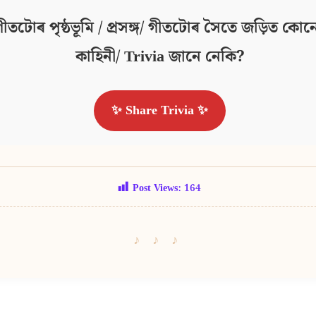
ীতটোৰ পৃষ্ঠভূমি / প্ৰসঙ্গ/ গীতটোৰ সৈতে জড়িত কোনো
কাহিনী/ Trivia জানে নেকি?
✨ Share Trivia ✨
Post Views:
164