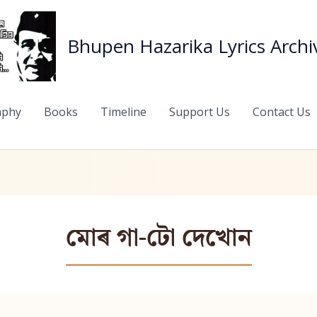
Bhupen Hazarika Lyrics Archi
aphy
Books
Timeline
Support Us
Contact Us
মোৰ গা-টো দেখোন