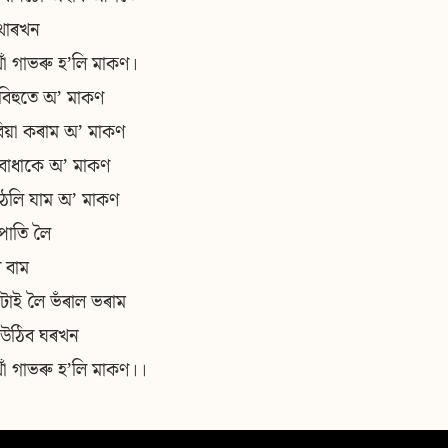
পথাৰখন
ঁ গাভৰু হʼলি মাকণ।
বিহুতে অʼ মাকণ
য়া কৰাম অʼ মাকণ
বাধাকে অʼ মাকণ
েলি যাম অʼ মাকণ
 পাতি লৈ
 বাম
াই লৈ ভঁৰাল ভৰাম
 উঠিব ঘৰখন
ঁ গাভৰু হʼলি মাকণ।।