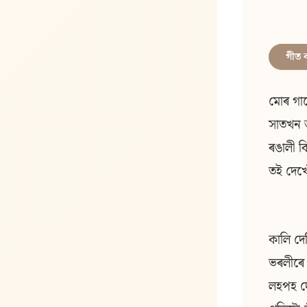
গীত 
মোৰ গা
সাতখন
ৰঙালী ব
তই দেখো
কালি দে
ভৰলীৰে
লহপহ দ