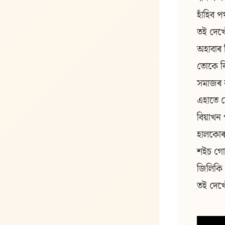
হাঁহিব 
তই দেখো
অহাবাৰ 
তোকে বি
সমাজৰ 
এহাতে ঠ
বিয়াখন
হালকোৰ
শইচ গোট
জিলিকি
তই দেখো