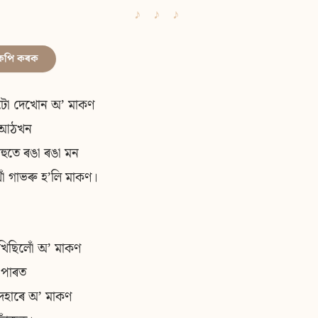
কপি কৰক
টো দেখোন অʼ মাকণ
 আঠখন
িহুতে ৰঙা ৰঙা মন
ঁ গাভৰু হʼলি মাকণ।
খিছিলোঁ অʼ মাকণ
 পাৰত
েহাৰে অʼ মাকণ