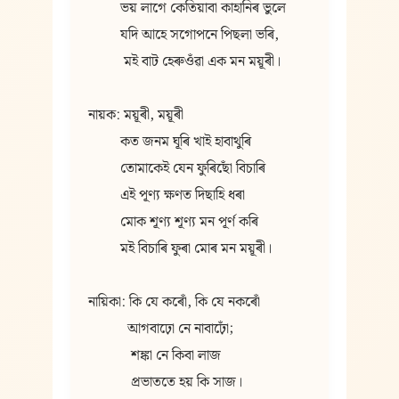
         ভয় লাগে কেতিয়াবা কাহানিৰ ভুলে
         যদি আহে সগোপনে পিছলা ভৰি,
          মই বাট হেৰুওঁৱা এক মন ময়ূৰী।
নায়ক: ময়ূৰী, ময়ূৰী
         কত জনম ঘূৰি খাই হাবাথুৰি
         তোমাকেই যেন ফুৰিছোঁ বিচাৰি
         এই পূণ্য ক্ষণত দিছাহি ধৰা
         মোক শূণ্য শূণ্য মন পূৰ্ণ কৰি
         মই বিচাৰি ফুৰা মোৰ মন ময়ূৰী।
নায়িকা: কি যে কৰোঁ, কি যে নকৰোঁ
           আগবাঢ়ো নে নাবাঢ়োঁ;
            শঙ্কা নে কিবা লাজ
            প্ৰভাততে হয় কি সাজ।