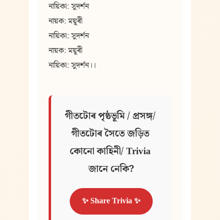
নায়িকা: সুদৰ্শন
নায়ক: ময়ূৰী
নায়িকা: সুদৰ্শন
নায়ক: ময়ূৰী
নায়িকা: সুদৰ্শন।।
গীতটোৰ পৃষ্ঠভূমি / প্ৰসঙ্গ/ 
গীতটোৰ সৈতে জড়িত 
কোনো কাহিনী/ Trivia 
জানে নেকি?
✨ Share Trivia ✨