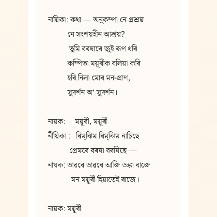
নায়িকা: কথা — অনুকম্পা নে প্ৰশ্ৰয়
          নে সংশয়হীন আশ্ৰয়?
           তুমি বৰষাৰে জুই ৰূপ ধৰি
          কম্পিতা ময়ূৰীক বলিয়া কৰি
          হৰি নিলা মোৰ মন-প্ৰাণ,
          সুদৰ্শন অʼ সুদৰ্শন।
নায়ক:     ময়ূৰী, ময়ূৰী  
নীয়িকা :   ৰিম্‌ঝিম ৰিম্‌ঝিম নাচিছে
           প্ৰেমৰে বৰষা বৰষিছে —           
নায়ক: ডাৱৰে ডাৱৰে আজি ডঙ্কা বাজে
            মন ময়ূৰী হিয়াতেই ৰাজে।
নায়ক: ময়ূৰী