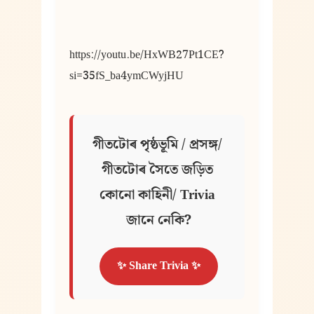
https://youtu.be/HxWB27Pt1CE?
si=35fS_ba4ymCWyjHU
গীতটোৰ পৃষ্ঠভূমি / প্ৰসঙ্গ/ 
গীতটোৰ সৈতে জড়িত 
কোনো কাহিনী/ Trivia 
জানে নেকি?
✨ Share Trivia ✨