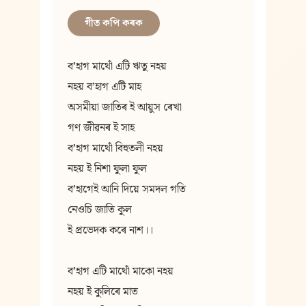
গীত কপি কৰক
বʼহাগ মাথোঁ এটি ঋতু নহয়
নহয় বʼহাগ এটি মাহ
অসমীয়া জাতিৰ ই আয়ুস ৰেখা
গণ জীৱনৰ ই সাহ
বʼহাগ মাথোঁ বিহুতলী নহয়
নহয় ই নিশা ফুলা ফুল
বʼহাগেই আনি দিয়ে সমদল গতি
নেওচি জাতি কুল
ই প্রভেদক কৰে নাশ।।
বʼহাগ এটি মাথোঁ মাকো নহয়
নহয় ই কুলিৰে মাত