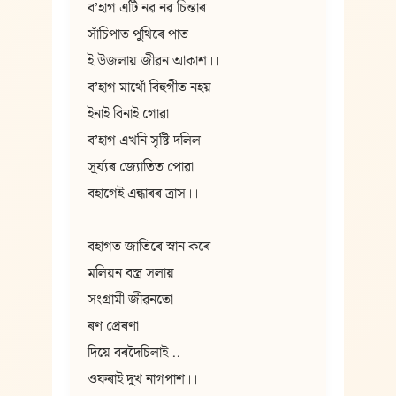
বʼহাগ এটি নৱ নৱ চিন্তাৰ
সাঁচিপাত পুথিৰে পাত
ই উজলায় জীৱন আকাশ।।
বʼহাগ মাথোঁ বিহুগীত নহয়
ইনাই বিনাই গোৱা
বʼহাগ এখনি সৃষ্টি দলিল
সূৰ্য্যৰ জ্যোতিত পোৱা
বহাগেই এন্ধাৰৰ ত্রাস।।
বহাগত জাতিৰে স্নান কৰে
মলিয়ন বস্ত্র সলায়
সংগ্রামী জীৱনতো
ৰণ প্রেৰণা
দিয়ে বৰদৈচিলাই ..
ওফৰাই দুখ নাগপাশ।।