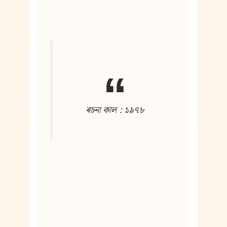
ৰচনা কাল : ১৯৭৮