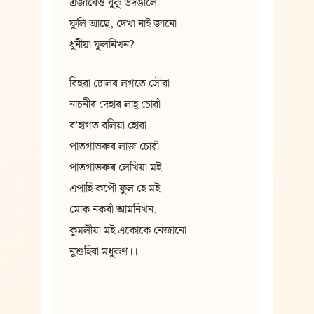
এজাৰেও বুকু উদঙালে।
ফুলি আছে, দেখা নাই জানো
ধুনীয়া ফুলনিখন?
বিহুৱা ঢোলৰ লগতে সৌৱা
নাচনীৰ দেহাৰ লাহ্‌ চোৱাঁ
বʼহাগত বলিয়া হোৱা
পাতগাভৰুৰ লাজ চোৱাঁ
পাতগাভৰুৰ লেখিয়া মই
এপাহি কপৌ ফুল হে মই
মোক নকৰাঁ আমনিখন,
কুমলীয়া মই একোকে নেজানো
নুশুহিবা মধুকণ।।