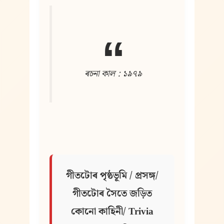
ৰচনা কাল : ১৯৭৯
গীতটোৰ পৃষ্ঠভূমি / প্ৰসঙ্গ/ 
গীতটোৰ সৈতে জড়িত 
কোনো কাহিনী/ Trivia 