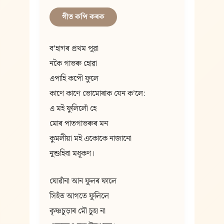
গীত কপি কৰক
বʼহাগৰ প্ৰথম পুৱা
নকৈ গাভৰু হোৱা
এপাহি কপৌ ফুলে
কাণে কাণে ভোমোৰাক যেন কʼলে:
এ মই ফুলিলোঁ হে
মোৰ পাতগাভৰুৰ মন
কুমলীয়া মই একোকে নাজানো
নুশুহিবা মধূকণ।
যোৱাঁনা আন ফুলৰ ফালে
সিহঁত আগতে ফুলিলে
কৃষ্ণচূড়াৰ মৌ চুহা না