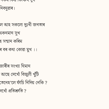
নকৰ কিয় কিঞ্চিৎ দুখ
িবনুৱাৰ।
 লৈ আহ সকলো দুঃখী জনতাৰ
অকনমান সুখ
ে সন্মান কৰিম
ৰ বৰ কথা কোৱা মুখ ।।
জাৰীৰ সংখ্যা যিমান
 আছে দেখোঁ বিজুলী খুঁটি
তেনেহʼলে ফাঁচি নিদিয় নেকি ?
েখোঁ প্ৰতিশ্ৰুতি ?