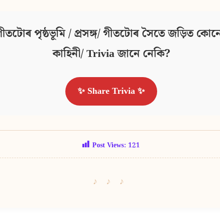
ীতটোৰ পৃষ্ঠভূমি / প্ৰসঙ্গ/ গীতটোৰ সৈতে জড়িত কোনো
কাহিনী/ Trivia জানে নেকি?
✨ Share Trivia ✨
Post Views:
121