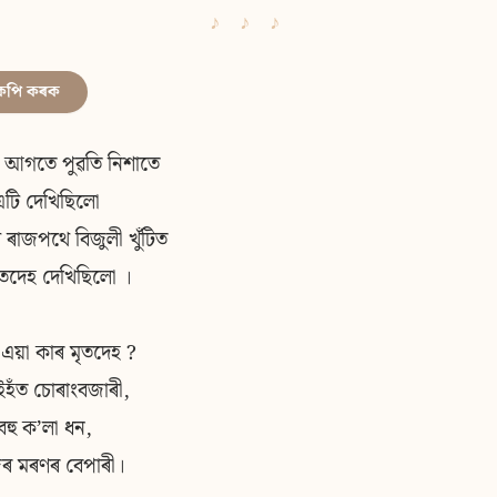
কপি কৰক
ন আগতে পুৱতি নিশাতে
টি দেখিছিলো
ৰাজপথে বিজুলী খুঁটিত
তদেহ দেখিছিলো ।
 এয়া কাৰ মৃতদেহ ?
ইহঁত চোৰাংবজাৰী,
বহু কʼলা ধন,
জৰ মৰণৰ বেপাৰী।