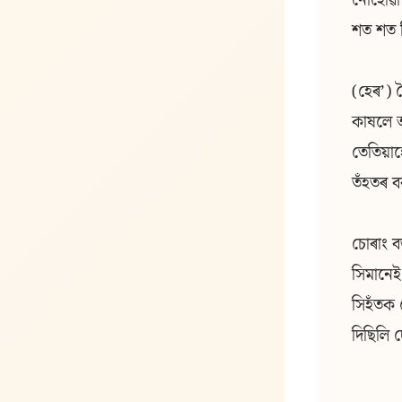
নোহোৱা 
শত শত ন
(হেৰʼ)
কাষলে 
তেতিয়াহ
তঁহতৰ ব
চোৰাং ব
সিমানেই
সিহঁতক 
দিছিলি দ