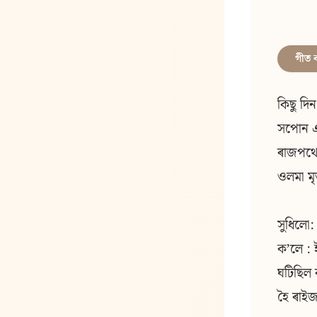
গীত 
কিছু দি
সপোন এ
ৰাজপথে 
ওলমা মৃ
সুধিলো:
কʼলে : 
ঘটিছিল 
হৈ ৰাই