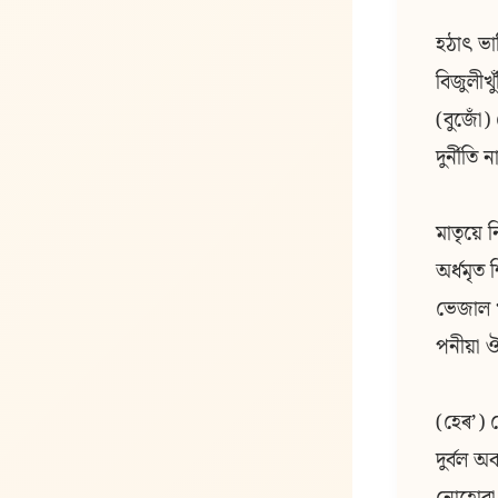
হঠাৎ ভ
বিজুলীখু
(বুজোঁ)
দুৰ্নীতি
মাতৃয়ে
অৰ্ধমৃত 
ভেজাল খ
পনীয়া 
(হেৰʼ) 
দুৰ্বল অ