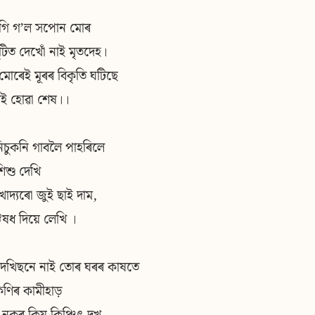
াগি গʼল সপোন মোৰ
ঁটিত দেখোঁ নাই মৃতদেহ।
 মোৰেই মূৰৰ বিকৃতি ঘটিছে
 নাই হোৱা শেষ।।
 নিচুকনি গাবলৈ পাহৰিলে
শিশু দেখি
াদ্যৰো জুই ছাই দাম,
ঔষধ দিয়ে লেখি ।
দেখিছনে নাই তোৰ ঘৰৰ কাষতে
কণিৰ কামীহাড়