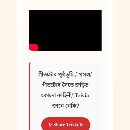
গীতটোৰ পৃষ্ঠভূমি / প্ৰসঙ্গ/ 
গীতটোৰ সৈতে জড়িত 
কোনো কাহিনী/ Trivia 
জানে নেকি?
✨ Share Trivia ✨