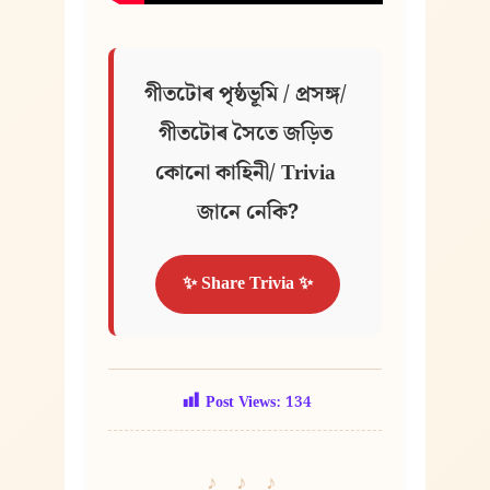
গীতটোৰ পৃষ্ঠভূমি / প্ৰসঙ্গ/ 
গীতটোৰ সৈতে জড়িত 
কোনো কাহিনী/ Trivia 
জানে নেকি?
✨ Share Trivia ✨
Post Views:
134