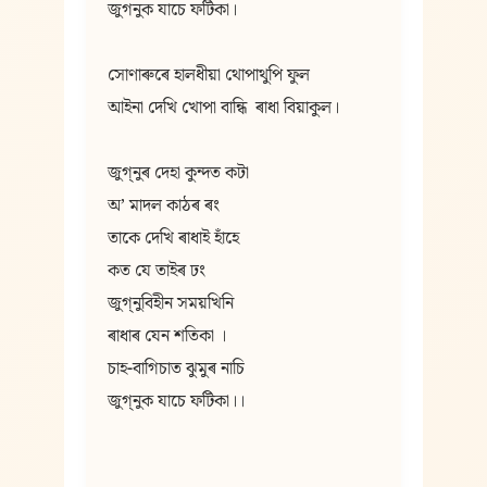
জুগনুক যাচে ফটিকা।
সোণাৰুৰে হালধীয়া থোপাথুপি ফুল
আইনা দেখি খোপা বান্ধি  ৰাধা বিয়াকুল।
জুগ্‌নুৰ দেহা কুন্দত কটা
অʼ মাদল কাঠৰ ৰং
তাকে দেখি ৰাধাই হাঁহে
কত যে তাইৰ ঢং
জুগ্‌নুবিহীন সময়খিনি
ৰাধাৰ যেন শতিকা ।
চাহ-বাগিচাত ঝুমুৰ নাচি
জুগ্‌নুক যাচে ফটিকা।।