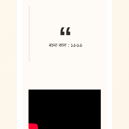
ৰচনা কাল : ১৯৬৯