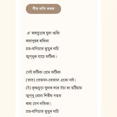
গীত কপি কৰক
 এʼ ৰাধাচূড়াৰ ফুল গুজি
ৰাধাপুৰৰ ৰাধিকা
চাহ-বাগিচাত ঝুমুৰ নাচি
জুগ্‌নুক যাচে ফটিকা।
সেই ফটিকা প্ৰেম ফটিকা
(তাত) ভেজাল-তেজাল একো নাই।
(ই) কৃষ্ণচূড়া ফুলৰ দৰে সঁচা ৰং ছটিয়ায়
জুগ্‌নু বোলা শিৰীষ গছত
ৰাধা যেন লতিকা।
চাহ-বাগিচাত ঝুমুৰ নাচি