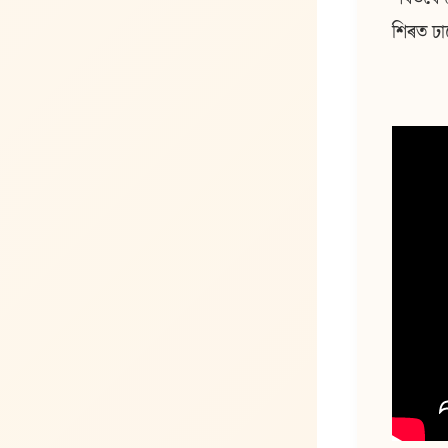
শিৰত ঢা