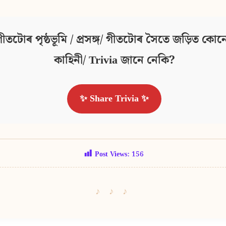
ীতটোৰ পৃষ্ঠভূমি / প্ৰসঙ্গ/ গীতটোৰ সৈতে জড়িত কোনো
কাহিনী/ Trivia জানে নেকি?
✨ Share Trivia ✨
Post Views:
156