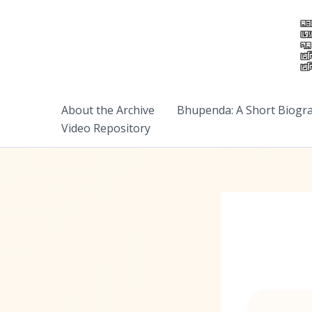
Skip
to
content
About the Archive
Bhupenda: A Short Biogr
Video Repository