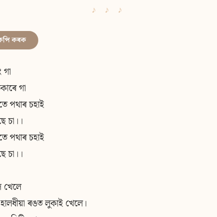
কপি কৰক
 গা
কাৰে গা
াতে পথাৰ চহাই
ছে চা।।
াতে পথাৰ চহাই
ছে চা।।
ি খেলে
 হালধীয়া ৰঙত লুকাই খেলে।