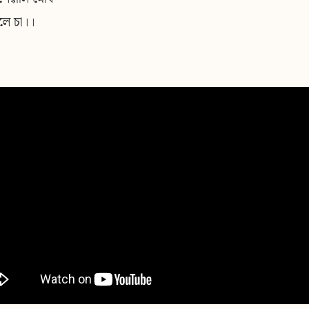
লে চা।।