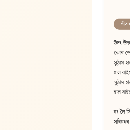
গীত 
উদং উদং
কোন ডে
সুঠাম হ
হাল বাই
সুঠাম হ
হাল বাই
ৰং লৈ স
সৰিয়হৰ