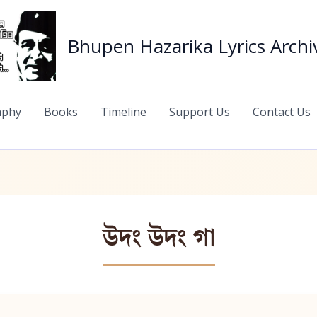
Bhupen Hazarika Lyrics Archi
aphy
Books
Timeline
Support Us
Contact Us
উদং উদং গা