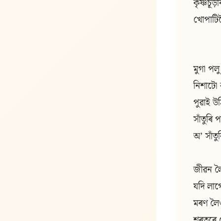
কৃষ্ণচূড
খোপাটি
মুগা পলু
নিশাটো 
পুৱাই উ
সাঁতুৰি প
অʼ সাঁতু
জীৱন ল
যদি লাগ
মৰণ লৈ
শৰতৰে 