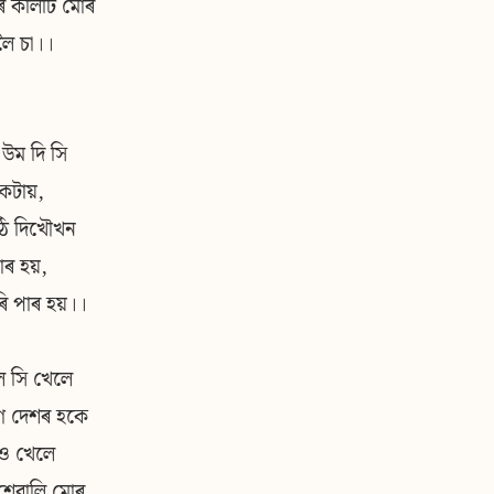
়াৰ কলিটি মোৰ
লৈ চা।।
 উম দি সি
কটায়,
ঠি দিখৌখন
াৰ হয়,
ৰি পাৰ হয়।।
ৈ সি খেলে
ে দেশৰ হকে
ও খেলে
শেৱালি মোৰ