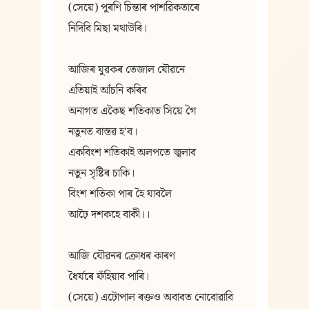
(সেয়ে) পুৰণি চিন্তাৰ পাশৱিকতাৰে
নিদিবি মিছা মথাউৰি।
আজিৰ যুৱকৰ তেজাল যৌৱনে
এতিয়াই আঁচনি কৰিব
অনাগত একৈছ শতিকাত সিয়ে গৈ
নতুনত বাস্তৱ হʼব।
একবিংশ শতিকাই অলপতে জ্বলাব
নতুন সৃষ্টিৰ চাকি।
বিংশ শতিকা পাৰ হৈ যাবলৈ
আঢ়ৈ দশকহে বাকী।।
আজি যৌৱনৰ ক্ৰোধৰ কাৰণ
ধৈৰ্যৰে ফঁহিয়াব পাৰি।
(সেয়ে) এটোপাল ৰক্তও অবাবত নোবোৱাবি