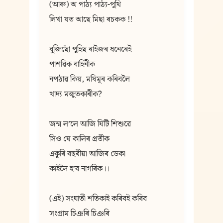
(আৰু) অ পাঠ্য পাঠ্য-পুথি
লিখা যত আছে মিছা ৰচকক !!
বুজিছোঁ পুহিছ ৰাইজৰ ধনেৰেই
পাশৱিক বাহিনীক
নপঠাৱ কিয়, মষিমূৰ কৰিবলৈ
খাদ্য মজুতকাৰীক?
জন্ম লʼলে আজি যিটি শিশুৱে
সিও যে কালিৰ প্ৰতীক
একুৰি বছৰীয়া আজিৰ ডেকা
কাইলৈ হʼব নাগৰিক।।
(এই) সংঘাতী শতিকাই কৰিবই কৰিব
সংগ্ৰাম চিঞৰি চিঞৰি