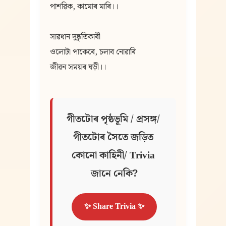
পাশৱিক, কামোৰ মাৰি।।
সাৱধান দুষ্কৃতিকাৰী
ওলোটা পাকেৰে, চলাব নোৱাৰি
জীৱন সময়ৰ ঘড়ী।।
গীতটোৰ পৃষ্ঠভূমি / প্ৰসঙ্গ/ 
গীতটোৰ সৈতে জড়িত 
কোনো কাহিনী/ Trivia 
জানে নেকি?
✨ Share Trivia ✨