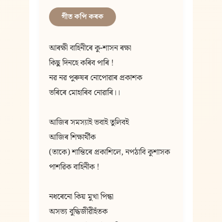
গীত কপি কৰক
আৰক্ষী বাহিনীৰে কু-শাসন ৰক্ষা
কিছু দিনহে কৰিব পাৰি !
নৱ নৱ পুৰুষৰ নোপোৱাৰ প্ৰকাশক
ভৰিৰে মোহাৰিব নোৱাৰি।।
আজিৰ সমস্যাই ভবাই তুলিবই
আজিৰ শিক্ষাৰ্থীক
(তাকে) শান্তিৰে প্ৰকাশিলে, নপঠাবি কুশাসক
পাশৱিক বাহিনীক !
নধৰেনো কিয় মুখা পিন্ধা
অসভ্য বুদ্ধিজীৱীহঁতক