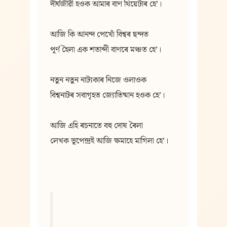
দীৰ্ঘজীৱী হওক আমাৰ বাণ থিয়েটাৰ হেʼ।
আজি কি আনন্দ পেখোঁ বিশ্বৰ ছন্দত
পূৰ্ণ হৈলা এক শতাব্দী বাণৰে মঞ্চত হেʼ।
নতুন নতুন নাট্যকাৰ নিজে ওলাওক
বিশ্বনাটৰ সবাগৃহত জ্যোতিষ্মান হওক হেʼ।
আজি এহি ৰচনাতে বহু দোষ ৰৈলা
লেখক ভূপেন্দ্ৰই আজি ক্ষমাহে মাগিলা হেʼ।