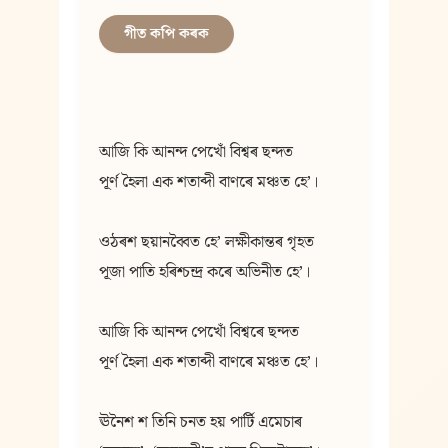
গীত কপি কৰক
আজি কি আনন্দ পেখোঁ বিশ্বৰ ছন্দত
পূৰ্ণ হৈলা এক শতাব্দী বাণৰে মঞ্চত হেʼ।
ওঠৰশ ছয়ানব্বৈত হেʼ লক্ষীকান্তৰ গৃহত
পূজা পাতি হৰিশ্চন্দ্ৰ কৰে অভিনীত হেʼ।
আজি কি আনন্দ পেখোঁ বিশ্বৰে ছন্দত
পূৰ্ণ হৈলা এক শতাব্দী বাণৰে মঞ্চত হেʼ।
ঊনৈশ শ তিনি চনত হয় পাৰ্টি এমেচাৰ