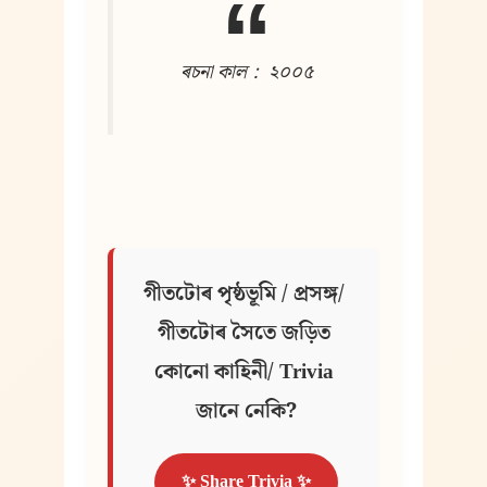
ৰচনা কাল :  ২০০৫
গীতটোৰ পৃষ্ঠভূমি / প্ৰসঙ্গ/ 
গীতটোৰ সৈতে জড়িত 
কোনো কাহিনী/ Trivia 
জানে নেকি?
✨ Share Trivia ✨