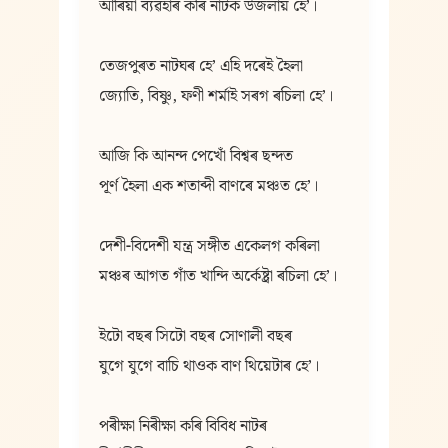
আৰিয়া ব্যৱহাৰ কৰি নাটক উজলায় হেʼ।
তেজপুৰত নাটঘৰ হেʼ এহি দৰেই হৈলা
জ্যোতি, বিষ্ণু, ফণী শৰ্মাই সৰগ ৰচিলা হেʼ।
আজি কি আনন্দ পেখোঁ বিশ্বৰ ছন্দত
পূৰ্ণ হৈলা এক শতাব্দী বাণৰে মঞ্চত হেʼ।
দেশী-বিদেশী যন্ত্ৰ সঙ্গীত একেলগ কৰিলা
মঞ্চৰ আগত গাঁত খান্দি অৰ্কেষ্ট্ৰা ৰচিলা হেʼ।
ইটো বছৰ সিটো বছৰ সোণালী বছৰ
যুগে যুগে বাচি থাওক বাণ থিয়েটাৰ হেʼ।
পৰীক্ষা নিৰীক্ষা কৰি বিবিধ নাটৰ