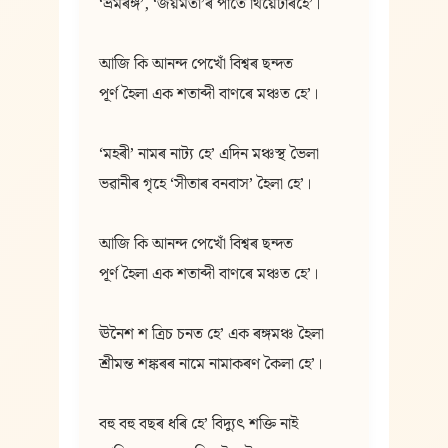
‘ভ্ৰমৰঙ্গʼ, ‘জয়মতী’ৰ পাতে থিয়েটাৰহে’।
আজি কি আনন্দ পেখোঁ বিশ্বৰ ছন্দত
পূৰ্ণ হৈলা এক শতাব্দী বাণৰে মঞ্চত হেʼ।
‘মহৰী’ নামৰ নাট্য হেʼ এদিন মঞ্চস্থ ভৈলা
ভৱানীৰ গৃহে ‘সীতাৰ বনবাস’ হৈলা হেʼ।
আজি কি আনন্দ পেখোঁ বিশ্বৰ ছন্দত
পূৰ্ণ হৈলা এক শতাব্দী বাণৰে মঞ্চত হেʼ।
ঊনৈশ শ ত্ৰিচ চনত হেʼ এক ৰঙ্গমঞ্চ হৈলা
শ্ৰীমন্ত শঙ্কৰৰ নামে নামাকৰণ কৈলা হেʼ।
বহু বহু বছৰ ধৰি হেʼ বিদ্যুৎ শক্তি নাই