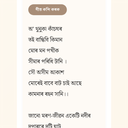
গীত কপি কৰক
অ’ থুনুকা কাঁচঘৰ
তই বান্ধিবি কিমান
মোৰ মন পখীক
সীমাৰ পৰিধি টানি ।
সৌ অসীম আকাশ
মোৰেই বাবে বাট চাই আছে
কামনাৰ ৰহন সানি।।
জানো মৰণ-জীৱন একেটি নদীৰ
দুপাৰৰে দুটি ঘাট