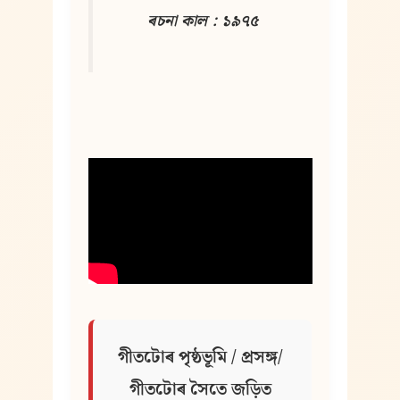
ৰচনা কাল : ১৯৭৫
গীতটোৰ পৃষ্ঠভূমি / প্ৰসঙ্গ/ 
গীতটোৰ সৈতে জড়িত 