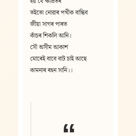
হয় যে ক্ষীপ্ৰতৰ
তইতো নোৱাৰ পখীক বান্ধিব
জীয়া সাগৰ পাৰত
কাঁচৰ শিকলি আনি।
সৌ অসীম আকাশ
মোৰেই বাবে বাট চাই আছে
কামনাৰ ৰহন সানি।।