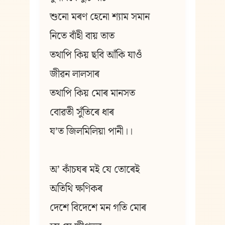
শুনো মৰণ হেনো শ্যাম সমান
নিতে বাঁহী বায় তাত
তথাপি কিয় ছবি আঁকি যাওঁ
জীৱন লালসাৰ
তথাপি কিয় মোৰ মানসত
বোৱতী সুঁতিৰে ধাৰ
য’ত জিলমিলিয়া পানী।।
অ’ কাঁচঘৰ মই যে তোৰেই
অতিথি ক্ষণিকৰ
দেশে বিদেশে মন গতি মোৰ